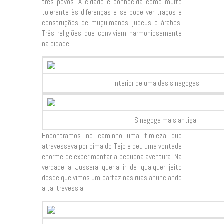
três povos. A cidade é conhecida como muito
tolerante às diferenças e se pode ver traços e
construções de muçulmanos, judeus e árabes.
Três religiões que conviviam harmoniosamente
na cidade.
Interior de uma das sinagogas.
Sinagoga mais antiga.
Encontramos no caminho uma tiroleza que
atravessava por cima do Tejo e deu uma vontade
enorme de experimentar a pequena aventura. Na
verdade a Jussara queria ir de qualquer jeito
desde que vimos um cartaz nas ruas anunciando
a tal travessia.