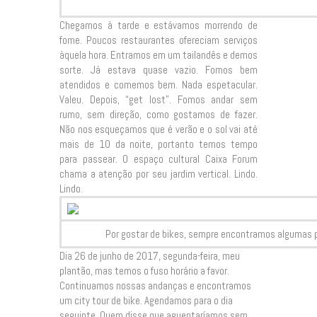
Chegamos à tarde e estávamos morrendo de
fome. Poucos restaurantes ofereciam serviços
àquela hora. Entramos em um tailandês e demos
sorte. Já estava quase vazio. Fomos bem
atendidos e comemos bem. Nada espetacular.
Valeu. Depois, “get lost”. Fomos andar sem
rumo, sem direção, como gostamos de fazer.
Não nos esqueçamos que é verão e o sol vai até
mais de 10 da noite, portanto temos tempo
para passear. O espaço cultural Caixa Forum
chama a atenção por seu jardim vertical. Lindo.
Lindo.
Por gostar de bikes, sempre encontramos algumas pe
Dia 26 de junho de 2017, segunda-feira, meu
plantão, mas temos o fuso horário a favor.
Continuamos nossas andanças e encontramos
um city tour de bike. Agendamos para o dia
seguinte. Quem disse que aguentaríamos sem