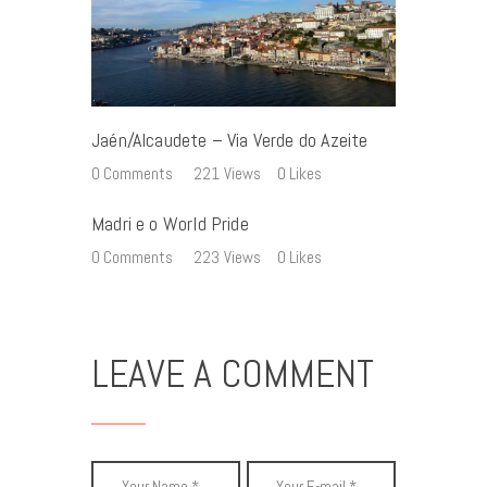
Jaén/Alcaudete – Via Verde do Azeite
0
Comments
221
Views
0
Likes
Madri e o World Pride
0
Comments
223
Views
0
Likes
LEAVE A COMMENT